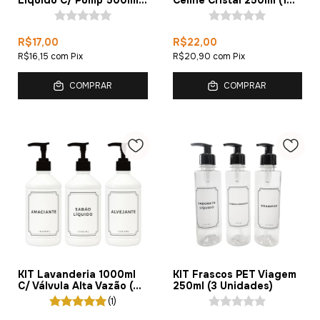
Líquido C/ Pump 500ml
Celine Cristal 250ml (1
(1 Peça)
Unidade)
R$17,00
R$22,00
R$16,15
com
Pix
R$20,90
com
Pix
COMPRAR
COMPRAR
KIT Lavanderia 1000ml
KIT Frascos PET Viagem
C/ Válvula Alta Vazão (3
250ml (3 Unidades)
Unidades)
(1)