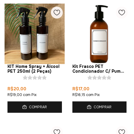
KIT Home Spray + Álcool
Kit Frasco PET
PET 250ml (2 Peças)
Condicionador C/ Pump
500ml (1 Peça)
R$20,00
R$17,00
R$19,00
com
Pix
R$16,15
com
Pix
COMPRAR
COMPRAR