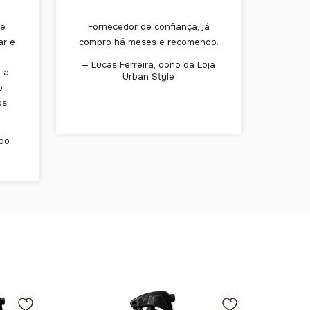
de
Fornecedor de confiança, já
ar e
compro há meses e recomendo.
— Lucas Ferreira, dono da Loja
 a
Urban Style
o
os
 do