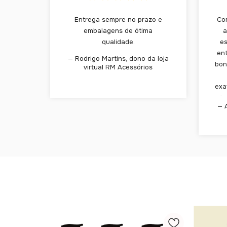
Entrega sempre no prazo e
Co
embalagens de ótima
a
qualidade.
e
en
— Rodrigo Martins, dono da loja
bon
virtual RM Acessórios
exa
fi
— 
sen
vá