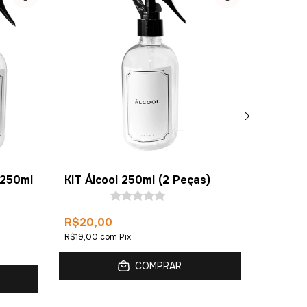
 250ml
KIT Álcool 250ml (2 Peças)
KIT Ho
250ml 
R$20,00
R$20,
R$19,00
com
Pix
R$19,00
COMPRAR