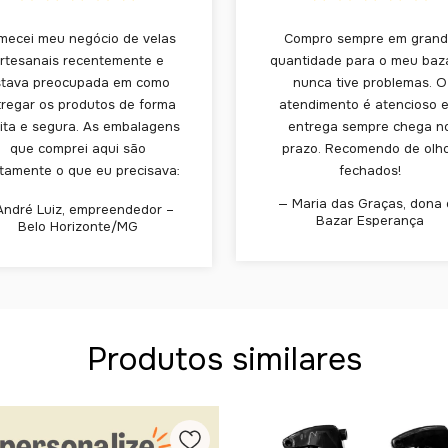
mecei meu negócio de velas
Compro sempre em gran
rtesanais recentemente e
quantidade para o meu baz
stava preocupada em como
nunca tive problemas. O
tregar os produtos de forma
atendimento é atencioso e
ita e segura. As embalagens
entrega sempre chega n
que comprei aqui são
prazo. Recomendo de olh
tamente o que eu precisava:
fechados!
rmes, elegantes e passam a
— Maria das Graças, dona
André Luiz, empreendedor –
sação de cuidado. Já recebi
Bazar Esperança
Belo Horizonte/MG
rios elogios só por causa da
caixinha!
Produtos similares