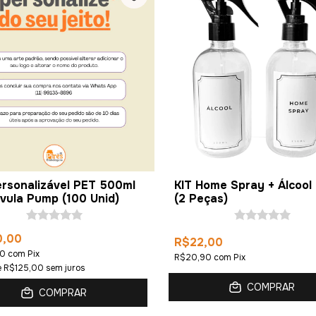
ersonalizável PET 500ml
KIT Home Spray + Álcool
lvula Pump (100 Unid)
(2 Peças)
0,00
R$22,00
50
com
Pix
R$20,90
com
Pix
e
R$125,00
sem juros
COMPRAR
COMPRAR