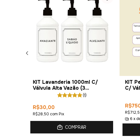
 Reto
KIT Lavanderia 1000ml C/
KIT P
Válvula Alta Vazão (3
C/ Vá
Unidades)
(1)
R$75
R$30,00
R$712,
R$28,50
com
Pix
6
x d
COMPRAR