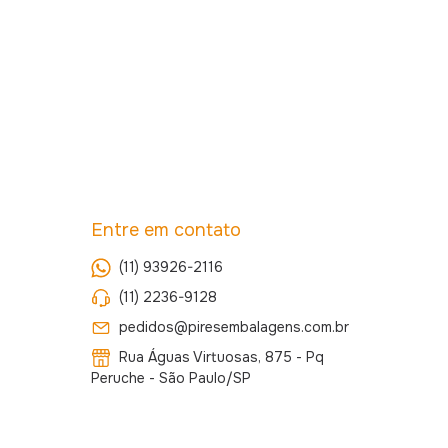
Entre em contato
(11) 93926-2116
(11) 2236-9128
pedidos@piresembalagens.com.br
Rua Águas Virtuosas, 875 - Pq
Peruche - São Paulo/SP