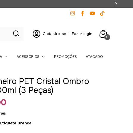
Cadastre-se
|
Fazer login
0
A
ACESSÓRIOS
PROMOÇÕES
ATACADO
heiro PET Cristal Ombro
0ml (3 Peças)
00
lhes
 Etiqueta Branca