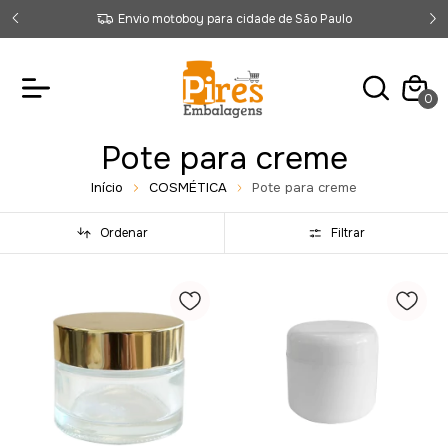
Envio motoboy para cidade de São Paulo
0
Pote para creme
Início
COSMÉTICA
Pote para creme
Ordenar
Filtrar