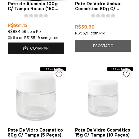
Pote de Alumínio 100g
Pote De Vidro âmbar
C/ Tampa Rosca (150
Cosmético 60g C/
Peças)
Tampa (5 Peças)
R$931,12
R$59,90
R$884,56
com
Pix
R$56,91
com
Pix
6
x de
R$155,19
sem juros
ESGOTADO
COMPRAR
ESGOTADO
ESGOTADO
Pote De Vidro Cosmético
Pote De Vidro Cosmético
60g C/ Tampa (5 Peças)
15g C/ Tampa (10 Peças)