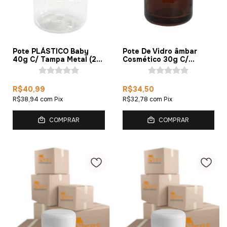
Pote PLÁSTICO Baby
Pote De Vidro âmbar
40g C/ Tampa Metal (20
Cosmético 30g C/
Peças)
Tampa (5 Peças)
R$40,99
R$34,50
R$38,94
com
Pix
R$32,78
com
Pix
COMPRAR
COMPRAR