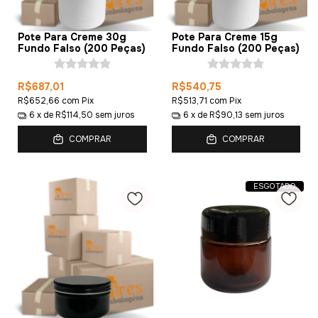
Pote Para Creme 30g
Pote Para Creme 15g
Fundo Falso (200 Peças)
Fundo Falso (200 Peças)
R$687,01
R$540,75
R$652,66
com
Pix
R$513,71
com
Pix
6
x de
R$114,50
sem juros
6
x de
R$90,13
sem juros
COMPRAR
COMPRAR
ESGOTADO