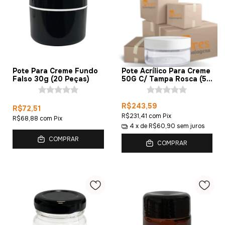
Pote Para Creme Fundo
Pote Acrílico Para Creme
Falso 30g (20 Peças)
50G C/ Tampa Rosca (50
Peças)
R$243,59
R$72,51
R$231,41
com
Pix
R$68,88
com
Pix
4
x de
R$60,90
sem juros
COMPRAR
COMPRAR