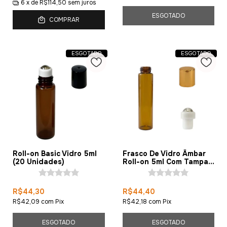
6
x de
R$114,50
sem juros
ESGOTADO
COMPRAR
ESGOTADO
ESGOTADO
Roll-on Basic Vidro 5ml
Frasco De Vidro Âmbar
(20 Unidades)
Roll-on 5ml Com Tampa
(10 Peças)
R$44,30
R$44,40
R$42,09
com
Pix
R$42,18
com
Pix
ESGOTADO
ESGOTADO