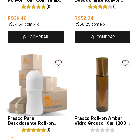
Roll-on 10ml Com Tampa
Desodorante Roll-on
(10 Peças)
Vazio 70ml (20 Peças)
(1)
(1)
R$36,46
R$52,94
R$34,64
com
Pix
R$50,29
com
Pix
COMPRAR
COMPRAR
Frasco Para
Frasco Roll-on Âmbar
Desodorante Roll-on
Vidro Grosso 10ml (200
Vazio 70ml (100 Peças)
Peças)
(1)