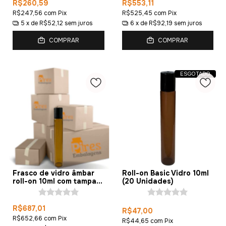
R$260,59
R$553,11
R$247,56
com
Pix
R$525,45
com
Pix
5
x de
R$52,12
sem juros
6
x de
R$92,19
sem juros
COMPRAR
COMPRAR
ESGOTADO
Frasco de vidro âmbar
Roll-on Basic Vidro 10ml
roll-on 10ml com tampa
(20 Unidades)
(200 unidades)
R$687,01
R$47,00
R$652,66
com
Pix
R$44,65
com
Pix