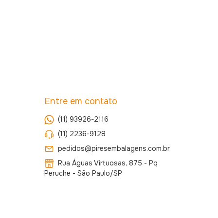
Entre em contato
(11) 93926-2116
(11) 2236-9128
pedidos@piresembalagens.com.br
Rua Águas Virtuosas, 875 - Pq
Peruche - São Paulo/SP