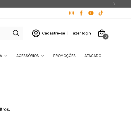
Envio motoboy para cidade de São Paulo
Cadastre-se
|
Fazer login
0
A
ACESSÓRIOS
PROMOÇÕES
ATACADO
ltros.