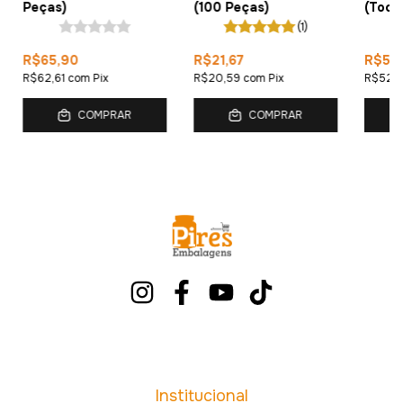
Peças)
(100 Peças)
(Todo
- 100
(1)
R$65,90
R$21,67
R$55
R$62,61
com
Pix
R$20,59
com
Pix
R$52,
COMPRAR
COMPRAR
Institucional