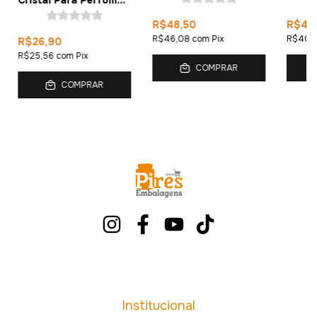
Cristal Para Perfume
Peças)
7ml (10 Peças)
R$48,50
R$42
R$46,08
com
Pix
R$40,
R$26,90
R$25,56
com
Pix
COMPRAR
COMPRAR
Institucional