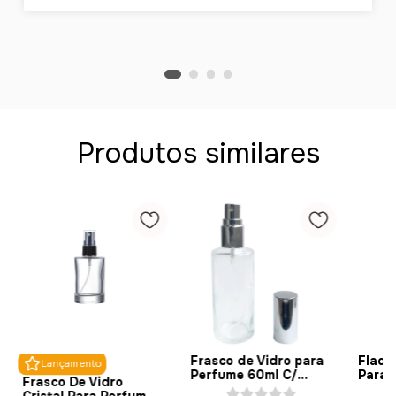
Produtos similares
Frasco de Vidro para
Flaco
Lançamento
Perfume 60ml C/
Para 
Frasco De Vidro
Válvula Spray (5
Perfu