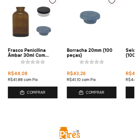
Frasco Penicilina
Borracha 20mm (100
Selo 
Âmbar 30ml Com
peças)
(100 
Borracha e Selo Flip
Off (20 peças)
R$44,08
R$43,26
R$46
R$41,88
com
Pix
R$41,10
com
Pix
R$44,
COMPRAR
COMPRAR